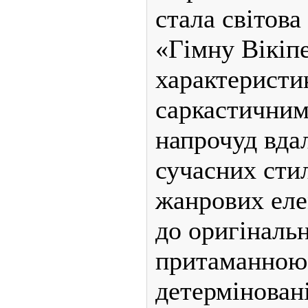
стала світова
«Гімну Вікіпе
характеристи
саркастичним
напрочуд вда
сучасних стил
жанрових еле
до оригінальн
притаманною 
детерміновані