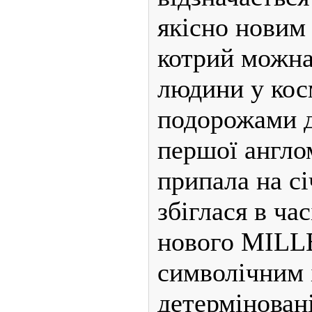
якісно новим
котрий можна
людини у кос
подорожами д
першої англо
припала на сі
збіглася в ча
нового MILLE
символічним 
детерміновані