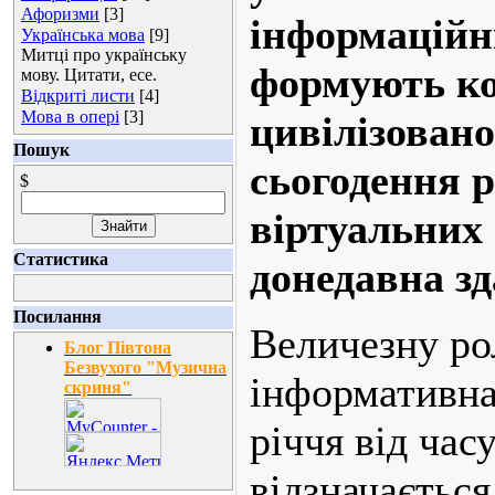
Афоризми
[3]
інформаційн
Українська мова
[9]
Митці про українську
формують ко
мову. Цитати, есе.
Відкриті листи
[4]
Мова в опері
[3]
цивілізован
Пошук
сьогодення 
$
віртуальних
Статистика
донедавна з
Посилання
Величезну рол
Блог Півтона
Безвухого "Музична
інформативна
скриня"
річчя від час
відзначається