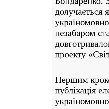
Бондаренко. З
долучається я
україномовног
незабаром ста
довготривалог
проекту «Сві
Першим кроко
публікація ел
україномовно