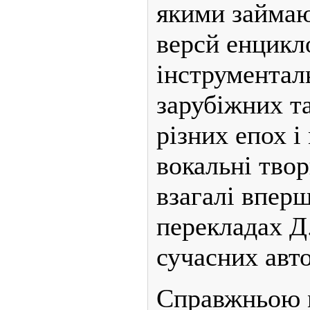
якими займаю
версй енцикло
інструменталь
зарубіжних т
різних епох і
вокальні твор
взагалі вперш
перекладах Д.
сучасних авто
Справжньою 