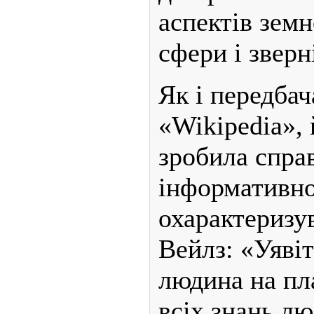
аспектів зем
сфери і зверн
Як і передбач
«Wikipedia», 
зробила спра
інформативно
охарактеризув
Вейлз: «Уявіт
людина на пл
всіх знань лю