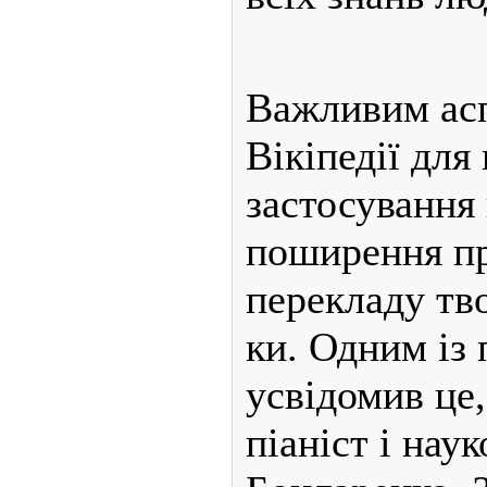
Важливим асп
Вікіпедії для
застосування 
поширення пр
перекладу тво
ки. Одним із 
усвідомив це,
піаніст і нау