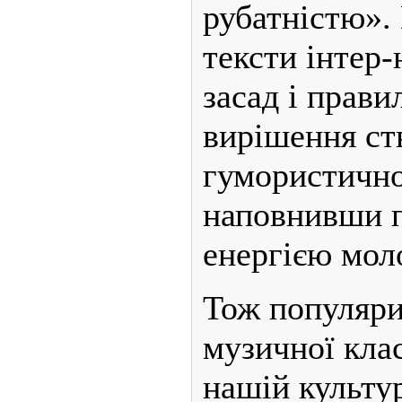
рубатністю».
тексти інтер-
засад і прави
вирішення ст
гумористично
наповнивши 
енергією моло
Тож популяри
музичної кла
нашій культур