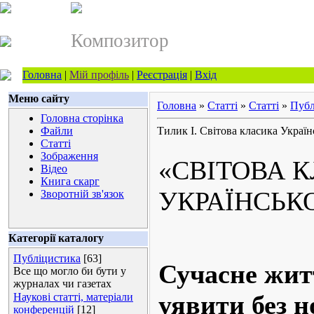
Композитор
Головна
|
Мій профіль
|
Реєстрація
|
Вхід
Меню сайту
Головна
»
Статті
»
Статті
»
Публ
Головна сторінка
Файли
Тилик І. Світова класика Україн
Статті
Зображення
«СВІТОВА 
Відео
Книга скарг
УКРАЇНСЬК
Зворотній зв'язок
Категорії каталогу
Публіцистика
[63]
Сучасне жит
Все що могло би бути у
журналах чи газетах
уявити без н
Наукові статті, матеріали
конференцій
[12]